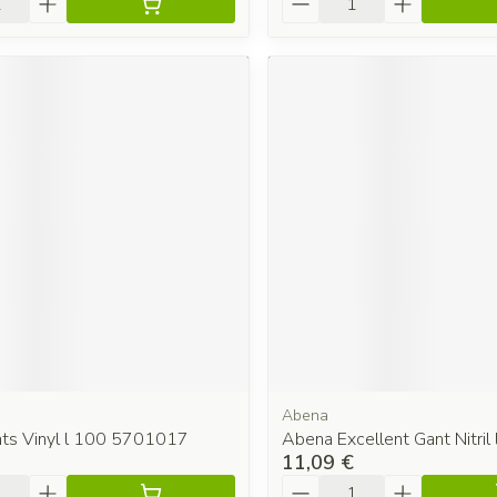
Abena
ts Vinyl l 100 5701017
Abena Excellent Gant Nitril 
11,09 €
é
Quantité