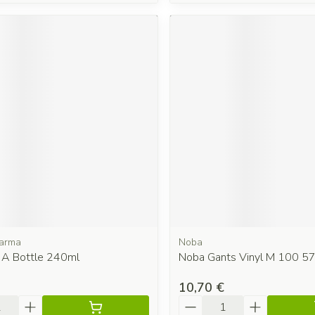
harma
Noba
n A Bottle 240ml
Noba Gants Vinyl M 100 
10,70 €
é
Quantité