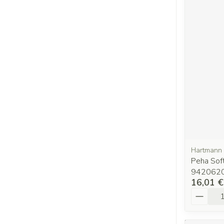
Hartmann
Peha Soft
942062
16,01 €
Quantit