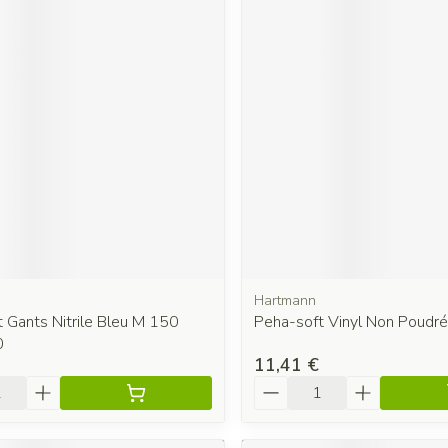
Hartmann
 Gants Nitrile Bleu M 150
Peha-soft Vinyl Non Poudré
0
11,41 €
é
Quantité