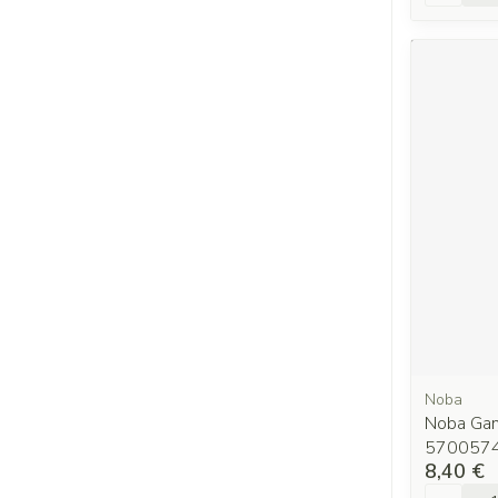
Noba
Noba Gan
570057
8,40 €
Quantit