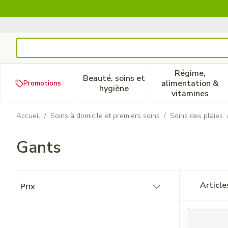
Aller au contenu
Rechercher
Régime,
Beauté, soins et
alimentation &
Promotions
Afficher le sous-menu pour la
Afficher 
hygiène
vitamines
Accueil
/
Soins à domicile et premiers soins
/
Soins des plaies
Gants
Passer à la liste des produits
Articl
Prix
filter