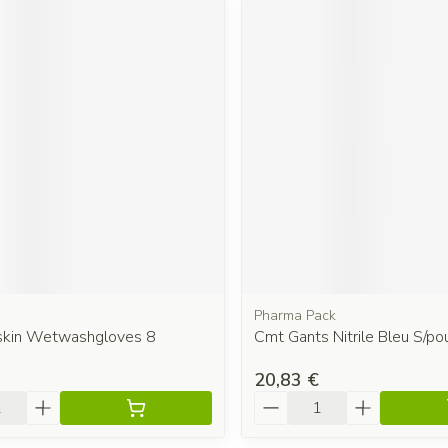
Pharma Pack
skin Wetwashgloves 8
Cmt Gants Nitrile Bleu S/p
20,83 €
é
Quantité