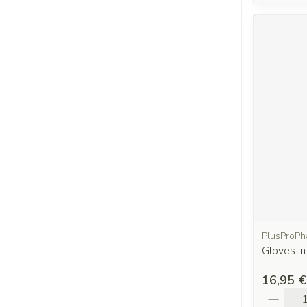
PlusProP
Gloves I
16,95 €
Quantit