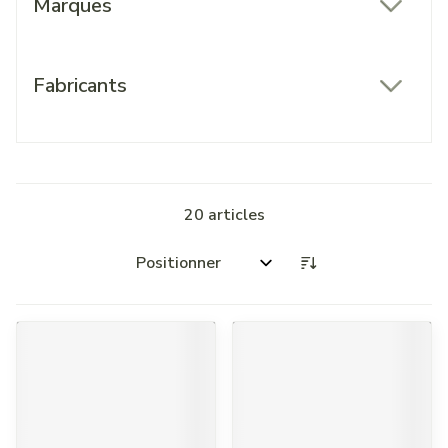
Marques
filter
Fabricants
filter
20
articles
Trier par: