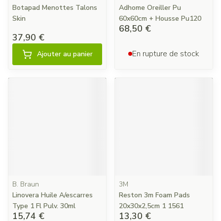
Botapad Menottes Talons
Adhome Oreiller Pu
Skin
60x60cm + Housse Pu120
68,50 €
37,90 €
En rupture de stock
Ajouter au panier
B. Braun
3M
Linovera Huile A/escarres
Reston 3m Foam Pads
Type 1 Fl Pulv. 30ml
20x30x2,5cm 1 1561
15,74 €
13,30 €