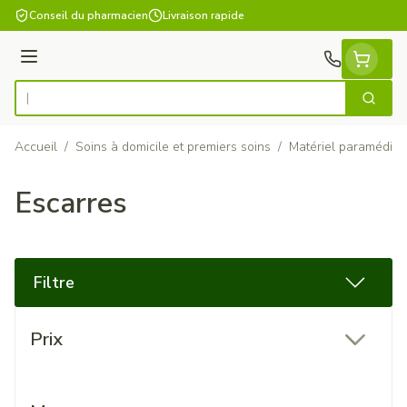
Aller au contenu
Conseil du pharmacien
Livraison rapide
Menu
Cherch
Rechercher
Accueil
/
Soins à domicile et premiers soins
/
Matériel paramédica
Escarres
Filtre
Passer à la liste des produits
Prix
filter