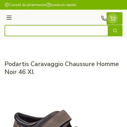
Aller au contenu
Conseil du pharmacien
Livraison rapide
Menu
Cherch
Rechercher
Podartis Caravaggio Chaussure Homme
Noir 46 Xl