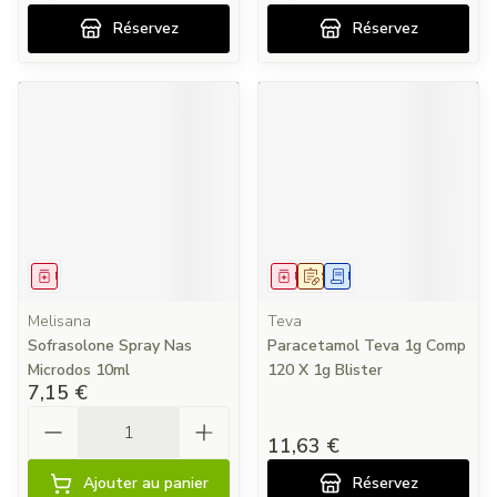
Réservez
Réservez
Médicament
Médicament
Sur prescription
Demande écrite
Melisana
Teva
Sofrasolone Spray Nas
Paracetamol Teva 1g Comp
Microdos 10ml
120 X 1g Blister
7,15 €
Quantité
11,63 €
Ajouter au panier
Réservez