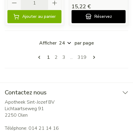
15,22 €
Ajouter au panier
Réservez
Afficher
par page
Pages
Vous lisez actuellement la page
Page
Page
Page
1
2
3
...
319
Contactez nous
Apotheek Sint-Jozef BV
Lichtaartseweg 91
2250
Olen
Téléphone:
014 21 14 16