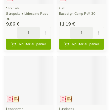
Strepsils
Gsk
Strepsils + Lidocaine Past
Excedryn Comp Pell 30
36
9,86 €
11,19 €
Quantité
Quantité
Ajouter au panier
Ajouter au panier
Médicament
Sur prescription
Médicament
Sur prescription
Leopharma
Lundbeck