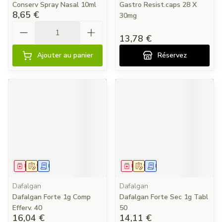
Conserv Spray Nasal 10ml
Gastro Resist.caps 28 X
8,65 €
30mg
Quantité
13,78 €
Ajouter au panier
Réservez
Médicament
Sur prescription
Demande écrite
Médicament
Sur prescription
Demande écrite
Dafalgan
Dafalgan
Dafalgan Forte 1g Comp
Dafalgan Forte Sec 1g Tabl
Efferv. 40
50
16,04 €
14,11 €