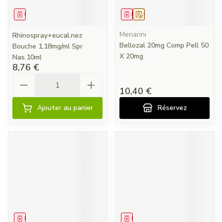
Médicament
Médicament
Sur prescription
Menarini
Rhinospray+eucal.nez
Bellozal 20mg Comp Pell 50
Bouche 1,18mg/ml Spr
X 20mg
Nas.10ml
8,76 €
Quantité
10,40 €
Ajouter au panier
Réservez
Médicament
Médicament