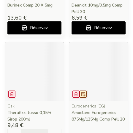
Burinex Comp 20 X 5mg
Deanxit 10mg/0,5mg Comp
Pell 30
13,60 €
6,59 €
Réservez
Réservez
Médicament
Médicament
Sur prescription
Gsk
Eurogenerics (EG)
Therafixx-tusso 0,15%
Amoclane Eurogenerics
Sirop 200ml
875Mg/125Mg Comp Pell 20
9,48 €
Quantité