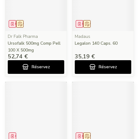
Médicament
Sur prescription
Médicament
Sur prescription
Dr Falk Pharma
Madaus
Ursofalk 500mg Comp Pell
Legalon 140 Caps. 60
100 X 500mg
52,74 €
35,19 €
Réservez
Réservez
Médicament
Médicament
Sur prescription