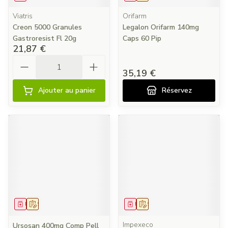
Viatris
Orifarm
Creon 5000 Granules
Legalon Orifarm 140mg
Gastroresist Fl 20g
Caps 60 Pip
21,87 €
Quantité
35,19 €
Ajouter au panier
Réservez
Médicament
Sur prescription
Médicament
Sur prescription
Impexeco
Ursosan 400mg Comp Pell