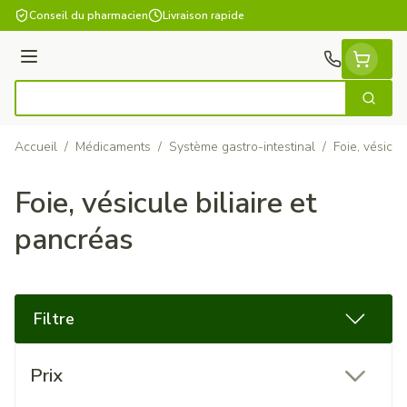
Aller au contenu
Conseil du pharmacien
Livraison rapide
Menu
Cherch
Rechercher
Accueil
/
Médicaments
/
Système gastro-intestinal
/
Foie, vésicul
Foie, vésicule biliaire et
pancréas
Filtre
Passer à la liste des produits
Prix
filter