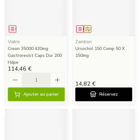
Médicament
Médicament
Sur prescription
Viatris
Zambon
Creon 35000 420mg
Ursochol 150 Comp 50 X
Gastroresist Caps Dur 200
150mg
Hdpe
114,46 €
Quantité
14,82 €
Ajouter au panier
Réservez