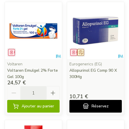
Médicament
Médicament
Sur prescription
Voltaren
Eurogenerics (EG)
Voltaren Emulgel 2% Forte
Allopurinol EG Comp 90 X
Gel 100g
300Mg
24,57 €
Quantité
10,71 €
Ajouter au panier
Réservez