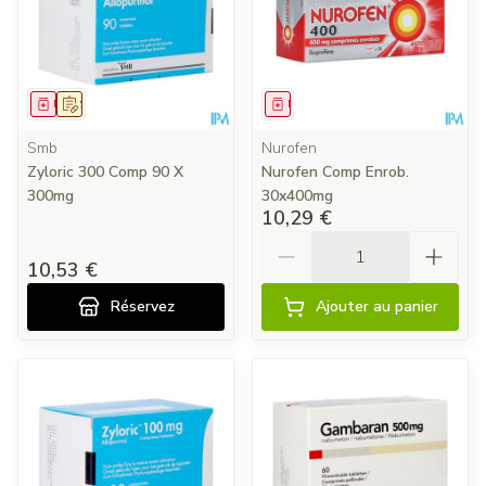
Médicament
Sur prescription
Médicament
Smb
Nurofen
Zyloric 300 Comp 90 X
Nurofen Comp Enrob.
300mg
30x400mg
10,29 €
Quantité
10,53 €
Réservez
Ajouter au panier