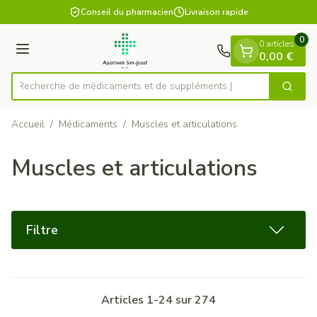
Diapositive 1 de 1
Aller au contenu
Conseil du pharmacien
Livraison rapide
0
0 articles
Menu
0,00 €
Recherche de médicament
Cherch
Rechercher
Accueil
/
Médicaments
/
Muscles et articulations
Muscles et articulations
Filtre
Articles
1
-
24
sur
274