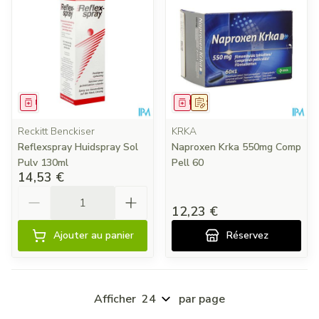
Médicament
Médicament
Sur prescription
Reckitt Benckiser
KRKA
Reflexspray Huidspray Sol
Naproxen Krka 550mg Comp
Pulv 130ml
Pell 60
14,53 €
Quantité
12,23 €
Ajouter au panier
Réservez
Afficher
par page