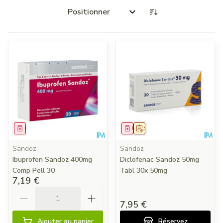
Trier par:
Médicament
Médicament
Sur prescription
Sandoz
Sandoz
Ibuprofen Sandoz 400mg
Diclofenac Sandoz 50mg
Comp Pell 30
Tabl 30x 50mg
7,19 €
Quantité
7,95 €
Ajouter au panier
Réservez