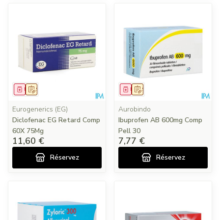
Médicament
Sur prescription
Médicament
Sur prescription
Eurogenerics (EG)
Aurobindo
Diclofenac EG Retard Comp
Ibuprofen AB 600mg Comp
60X 75Mg
Pell 30
11,60 €
7,77 €
Réservez
Réservez