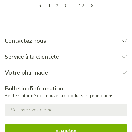
Pages
Vous lisez actuellement la page
Page
Page
Page
1
2
3
...
12
Contactez nous
Service à la clientèle
Votre pharmacie
Bulletin d’information
Restez informé des nouveaux produits et promotions
Adresse mail
Inscription