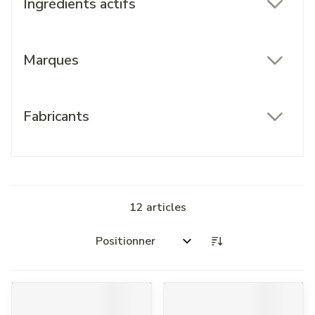
Ingrédients actifs
filter
Marques
filter
Fabricants
filter
12
articles
Trier par: