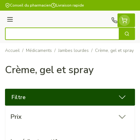
Aller au contenu
Conseil du pharmacien
Livraison rapide
Menu
Cherch
Rechercher
Accueil
/
Médicaments
/
Jambes lourdes
/
Crème, gel et spray
Crème, gel et spray
Filtre
Passer à la liste des produits
Prix
filter