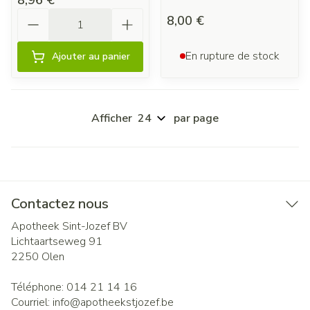
8,96 €
Quantité
8,00 €
En rupture de stock
Ajouter au panier
Afficher
par page
Contactez nous
Apotheek Sint-Jozef BV
Lichtaartseweg 91
2250
Olen
Téléphone:
014 21 14 16
Courriel:
info@
apotheekstjozef.be