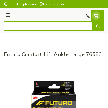
Aller au contenu
Conseil du pharmacien
Livraison rapide
Menu
Cherch
Rechercher
Futuro Comfort Lift Ankle Large 76583