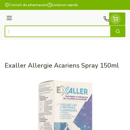
Aller au contenu
Conseil du pharmacien
Livraison rapide
Menu
Cherch
Rechercher
Exaller Allergie Acariens Spray 150ml