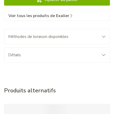
Voir tous les produits de Exaller
Méthodes de livraison disponibles
Détails
Produits alternatifs
Il est possible de naviguer entre les éléments du carrousel à l'
Appuyer sur pour sauter le carrousel
Appuyez sur cette touche pour accéder à la navigation en