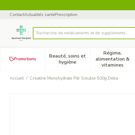
Aller au contenu
Diapositive 1 de 1
Contact
Actualités santé
Prescription
Recherche de médicaments et de suppléments...
Rechercher
Régime,
Beauté, soins et
alimentation &
Promotions
Afficher le sous-menu pour la
Afficher 
hygiène
vitamines
Accueil
/
Creatine Monohydrate Pdr Soluble 500g Deba
Creatine Monohydrate Pdr 