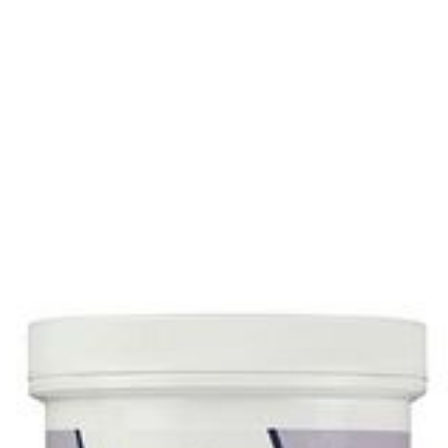
Longueur
91 mm
Profondeur
139 mm
Quantité Du
500
Paquet
Restrictions
Sans allergènes, Végétalie
Alimentaires
Préservation
Température ambiante (15