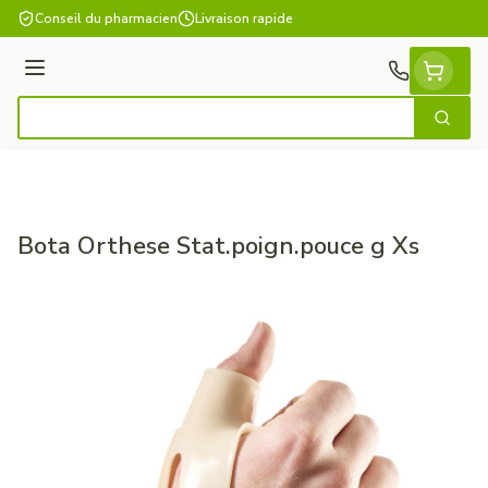
Aller au contenu
Conseil du pharmacien
Livraison rapide
Menu
Cherch
Rechercher
Bota Orthese Stat.poign.pouce g Xs