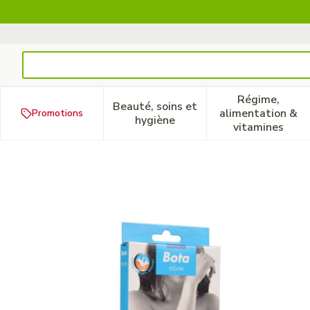
Aller au contenu
Rechercher
Régime,
Beauté, soins et
alimentation &
Promotions
Afficher le sous-menu pour la
Afficher 
hygiène
vitamines
Bota El-bota Short Sport 