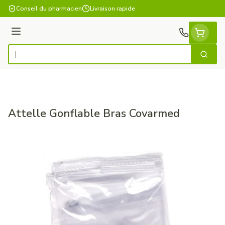
Aller au contenu
Conseil du pharmacien
Livraison rapide
Menu
Cherch
Rechercher
Attelle Gonflable Bras Covarmed