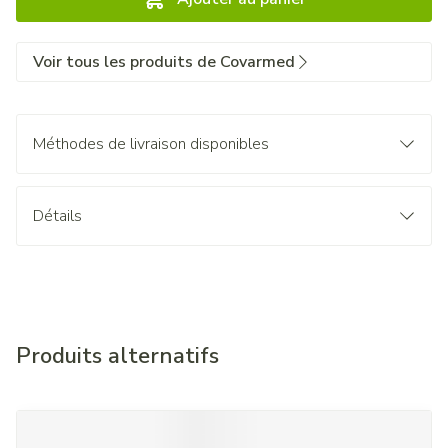
Voir tous les produits de Covarmed
Méthodes de livraison disponibles
Détails
Produits alternatifs
Il est possible de naviguer entre les éléments du carrousel à l'
Appuyer sur pour sauter le carrousel
Appuyez sur cette touche pour accéder à la navigation en