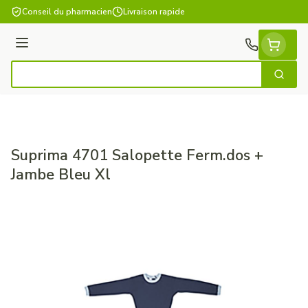
Aller au contenu
Conseil du pharmacien
Livraison rapide
Menu
Cherch
Rechercher
Suprima 4701 Salopette Ferm.dos +
Jambe Bleu Xl