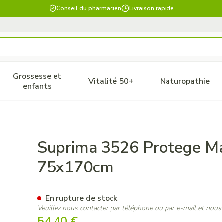
Conseil du pharmacien
Livraison rapide
Grossesse et
Vitalité 50+
Naturopathie
 catégorie Beauté, soins et hygiène
le sous-menu pour la catégorie Régime, alimentation & vitam
Afficher le sous-menu pour la catégorie Grossesse
Afficher le sous-menu pour la 
Afficher 
enfants
elas Co+pu+pes 75x170cm
Suprima 3526 Protege M
75x170cm
En rupture de stock
Veuillez nous contacter par téléphone ou par e-mail et nous
54,40 €