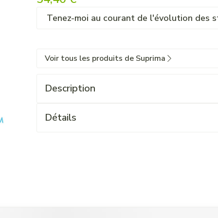
Tenez-moi au courant de l'évolution des s
Voir tous les produits de Suprima
Description
Détails
 l'aide de la touche de tabulation. Vous pouvez sauter le carrouse
ation en carrousel