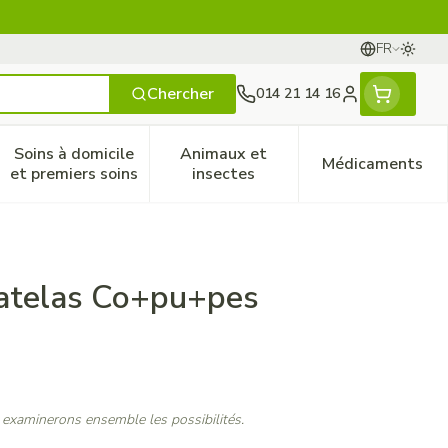
FR
Passer
Langues
Chercher
014 21 14 16
Menu client
Soins à domicile
Animaux et
Médicaments
ines
 et enfants
catégorie Vitalité 50+
le sous-menu pour la catégorie Naturopathie
Afficher le sous-menu pour la catégorie Soins à do
Afficher le sous-menu pour la
Afficher 
et premiers soins
insectes
atelas Co+pu+pes
 examinerons ensemble les possibilités.