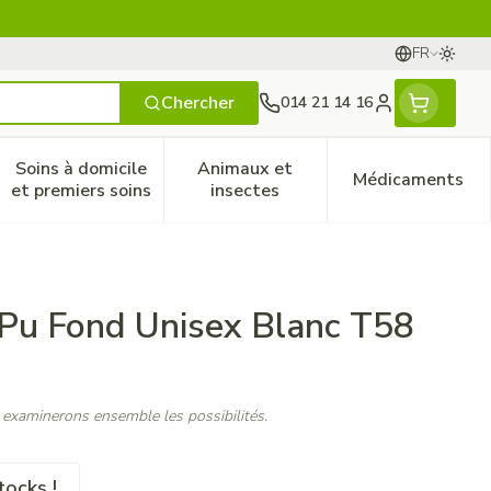
FR
Passer
Langues
Chercher
014 21 14 16
Menu client
Soins à domicile
Animaux et
Médicaments
ines
 et enfants
catégorie Vitalité 50+
le sous-menu pour la catégorie Naturopathie
Afficher le sous-menu pour la catégorie Soins à do
Afficher le sous-menu pour la
Afficher 
et premiers soins
insectes
 Pu Fond Unisex Blanc T58
 examinerons ensemble les possibilités.
tocks !