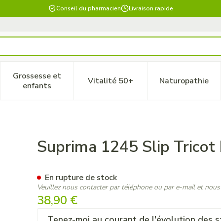
Conseil du pharmacien
Livraison rapide
Grossesse et
Vitalité 50+
Naturopathie
 catégorie Beauté, soins et hygiène
le sous-menu pour la catégorie Régime, alimentation & vitam
Afficher le sous-menu pour la catégorie Grossesse
Afficher le sous-menu pour la 
Afficher 
enfants
 Fond Unisex Blanc T58
Suprima 1245 Slip Tricot
En rupture de stock
Veuillez nous contacter par téléphone ou par e-mail et nous
38,90 €
Tenez-moi au courant de l'évolution des s