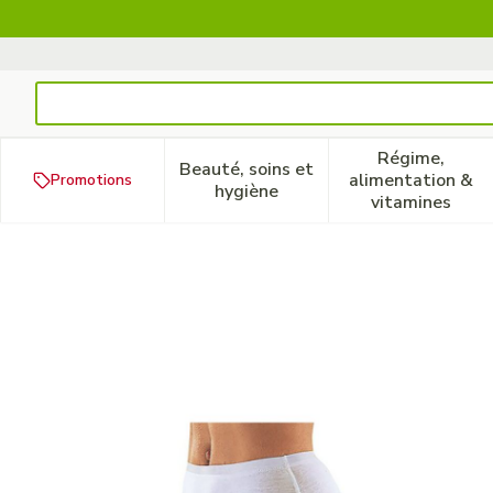
Aller au contenu
Rechercher
Régime,
Beauté, soins et
alimentation &
Promotions
Afficher le sous-menu pour la
Afficher 
hygiène
vitamines
Suprima 1245 Slip Tricot Pu