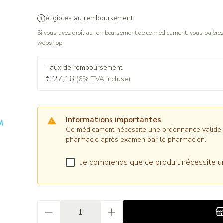
éligibles au remboursement
Si vous avez droit au remboursement de ce médicament, vous paierez 
webshop.
Taux de remboursement
€ 27,16
(6% TVA incluse)
Informations importantes
Ce médicament nécessite une ordonnance valide. Il
pharmacie après examen par le pharmacien.
Je comprends que ce produit nécessite u
Quantité