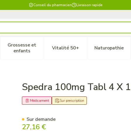
Conseil du pharmacien
Livraison rapide
Grossesse et
Vitalité 50+
Naturopathie
 catégorie Beauté, soins et hygiène
le sous-menu pour la catégorie Régime, alimentation & vitam
Afficher le sous-menu pour la catégorie Grossesse
Afficher le sous-menu pour la 
Afficher 
enfants
0mg
Spedra 100mg Tabl 4 X 
Médicament
Sur prescription
Sur demande
27,16 €