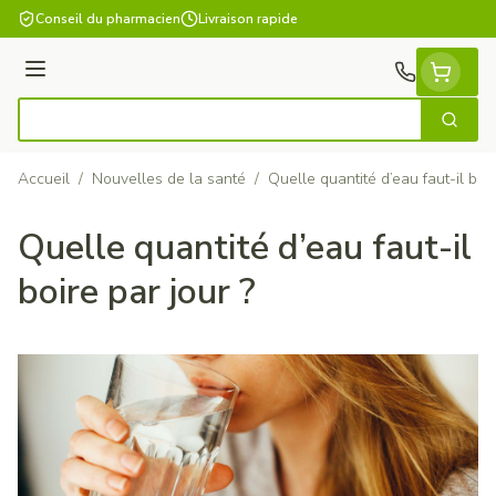
Aller au contenu
Conseil du pharmacien
Livraison rapide
Menu
Cherch
Rechercher
Accueil
/
Nouvelles de la santé
/
Quelle quantité d’eau faut-il boir
Quelle quantité d’eau faut-il
boire par jour ?