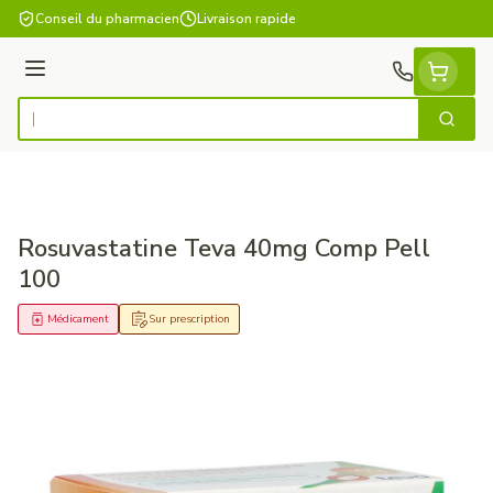
Aller au contenu
Conseil du pharmacien
Livraison rapide
Menu
Cherch
Rechercher
Rosuvastatine Teva 40mg Comp Pell
100
Médicament
Sur prescription