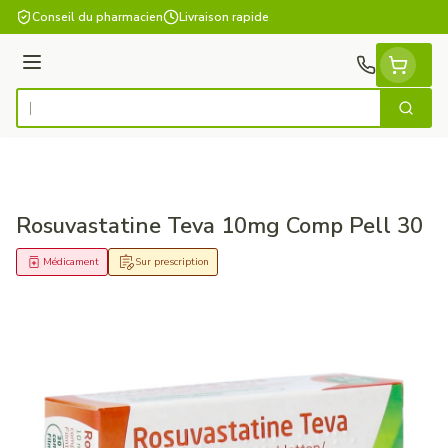
Aller au contenu
Conseil du pharmacien
Livraison rapide
Menu
Cherch
Rechercher
Rosuvastatine Teva 10mg Comp Pell 30
Médicament
Sur prescription