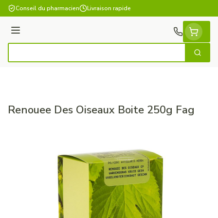
Aller au contenu
Conseil du pharmacien
Livraison rapide
Menu
Cherch
Rechercher
Renouee Des Oiseaux Boite 250g Fag