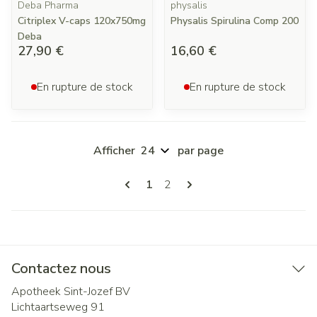
Deba Pharma
physalis
Citriplex V-caps 120x750mg
Physalis Spirulina Comp 200
Deba
27,90 €
16,60 €
En rupture de stock
En rupture de stock
Afficher
par page
Pages
Vous lisez actuellement la page
Page
1
2
Contactez nous
Apotheek Sint-Jozef BV
Lichtaartseweg 91