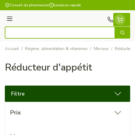
Aller au contenu
Conseil du pharmacien
Livraison rapide
Menu
Cherch
Rechercher
Accueil
/
Régime, alimentation & vitamines
/
Minceur
/
Réducteur 
Réducteur d'appétit
Filtre
Passer à la liste des produits
Prix
filter