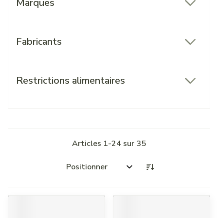
Marques
filter
Fabricants
filter
Restrictions alimentaires
filter
Articles
1
-
24
sur
35
Trier par: