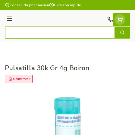
Aller au contenu
Conseil du pharmacien
Livraison rapide
Menu
Cherch
Rechercher
Pulsatilla 30k Gr 4g Boiron
Médicament