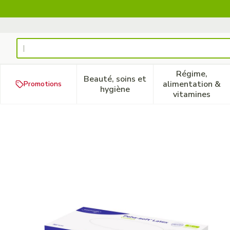
Aller au contenu
Rechercher
Régime,
Beauté, soins et
alimentation &
Promotions
Afficher le sous-menu pour la
Afficher 
hygiène
vitamines
Peha Soft Gants Latex Com