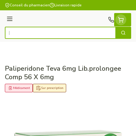
Aller au contenu
Conseil du pharmacien
Livraison rapide
Menu
Cherch
Rechercher
Paliperidone Teva 6mg Lib.prolongee
Comp 56 X 6mg
Médicament
Sur prescription