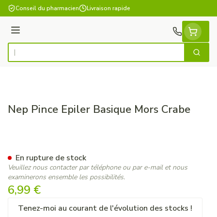
Aller au contenu
Conseil du pharmacien
Livraison rapide
Menu
Cherch
Rechercher
Nep Pince Epiler Basique Mors Crabe
Nep Pince Epiler Basique Mor
En rupture de stock
Veuillez nous contacter par téléphone ou par e-mail et nous
examinerons ensemble les possibilités.
6,99 €
Tenez-moi au courant de l'évolution des stocks !