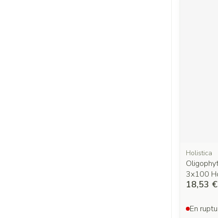
Holistica
Oligophy
3x100 Ho
18,53 €
En ruptu