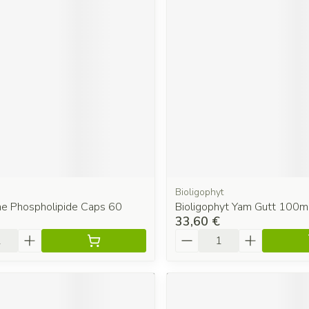
s
Bioligophyt
ne Phospholipide Caps 60
Bioligophyt Yam Gutt 100ml
33,60 €
é
Quantité