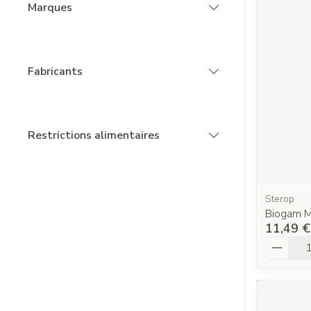
Marques
filter
Fabricants
filter
Restrictions alimentaires
filter
Sterop
Biogam M
11,49 €
Quantit