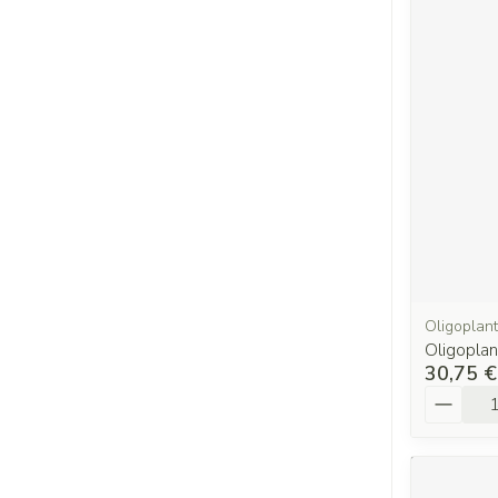
Oligoplant
Oligopla
30,75 €
Quantit