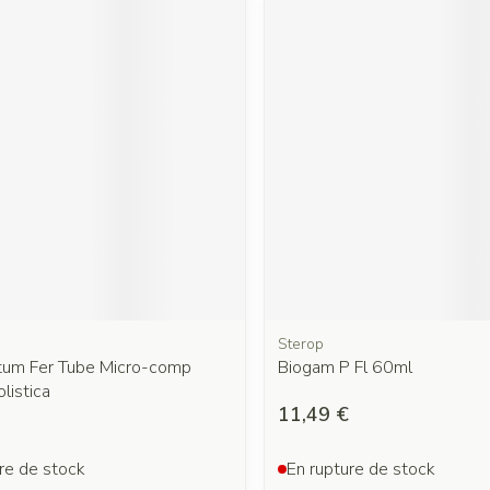
Sterop
tum Fer Tube Micro-comp
Biogam P Fl 60ml
listica
11,49 €
re de stock
En rupture de stock