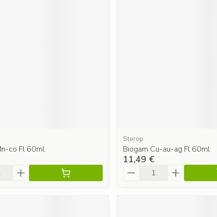
Sterop
n-co Fl 60ml
Biogam Cu-au-ag Fl 60ml
11,49 €
é
Quantité