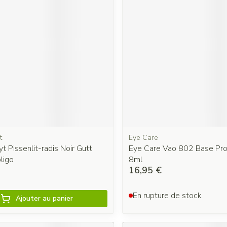
t
Eye Care
yt Pissenlit-radis Noir Gutt
Eye Care Vao 802 Base Pro
ligo
8ml
16,95 €
En rupture de stock
Ajouter au panier