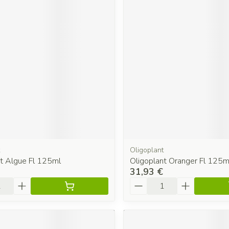
Oligoplant
nt Algue Fl 125ml
Oligoplant Oranger Fl 125m
31,93 €
é
Quantité