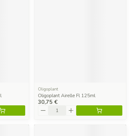
Oligoplant
l
Oligoplant Airelle Fl 125ml
30,75 €
Quantité