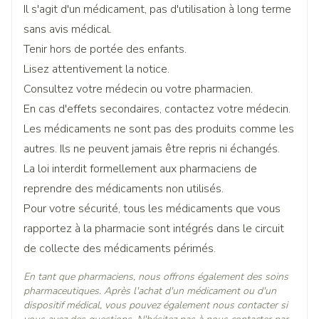
et des vaisseaux des intestins,
glucose protège la l-norépinéphrine de l'oxydation)
Il s'agit d'un médicament, pas d'utilisation à long terme
Largeur
98 mm
diminution de la circulation sanguine rénale et
sans avis médical.
diminution de la production d'urine,
Tenir hors de portée des enfants.
Longueur
100 mm
faible débit dans la grande circulation sanguine malgré
Lisez attentivement la notice.
une pression sanguine "normale",
Consultez votre médecin ou votre pharmacien.
Profondeur
40 mm
manque d'oxygène dans les tissus et élévation du taux
En cas d'effets secondaires, contactez votre médecin.
d'acide lactique dans le sang.
Les médicaments ne sont pas des produits comme les
chez des patients présentant une obstruction
Quantité Du
10
autres. Ils ne peuvent jamais être repris ni échangés.
vasculaire sauf si le médecin traitant juge que
Paquet
l'administration de LEVOPHED est nécessaire en tant
La loi interdit formellement aux pharmaciens de
que geste salvateur.
reprendre des médicaments non utilisés.
Ingrédients
chez des patients souffrant d'un manque d'oxygène
norépinéphrine hydrogénotartrate
Actifs
Pour votre sécurité, tous les médicaments que vous
grave ou présentant des concentrations excessives de
rapportez à la pharmacie sont intégrés dans le circuit
gaz carbonique dans le sang, car ce médicament peut
Température ambiante (15°C -
provoquer des troubles du rythme cardiaque, tels une
de collecte des médicaments périmés.
Préservation
25°C)
accélération du pouls ou des fibrillations cardiaques.
En tant que pharmaciens, nous offrons également des soins
pharmaceutiques. Après l'achat d'un médicament ou d'un
dispositif médical, vous pouvez également nous contacter si