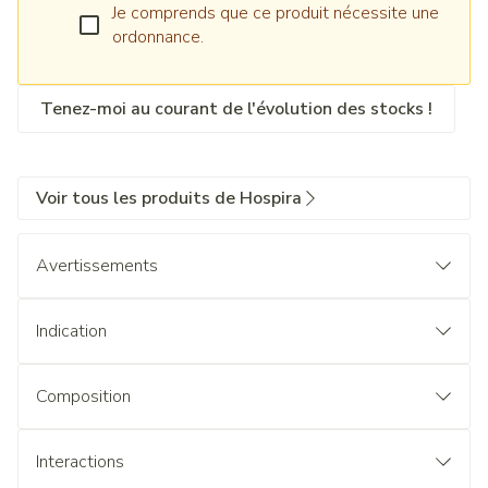
Je comprends que ce produit nécessite une
ordonnance.
Tenez-moi au courant de l'évolution des stocks !
Voir tous les produits de Hospira
Avertissements
Indication
En médecin
Composition
collapsus en cas d'infarctus du myocarde;
choc anaphylactique;
La substance active est le tartrate de norépinéphrine.
Interactions
coma (coma d'Addison, coma dû aux barbituriques,
Les autres composants sont : chlorure de sodium, eau