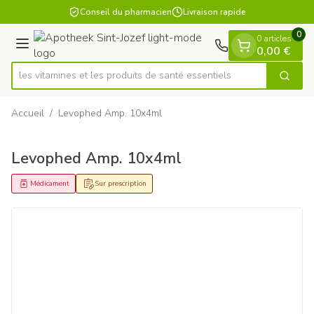
Diapositive 1 de 1
Aller au contenu
Conseil du pharmacien
Livraison rapide
0
0 articles
Menu
0,00 €
ez les vitamines et les produits de santé essentiels
Cherch
Rechercher
Accueil
/
Levophed Amp. 10x4ml
Levophed Amp. 10x4ml
Médicament
Sur prescription