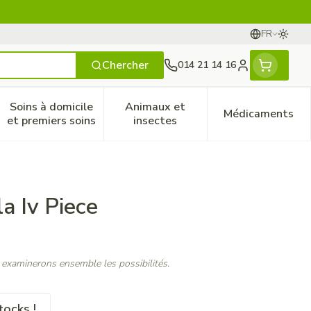
FR
Passer
Langues
Chercher
014 21 14 16
Menu client
Soins à domicile
Animaux et
Médicaments
ines
 et enfants
catégorie Vitalité 50+
le sous-menu pour la catégorie Naturopathie
Afficher le sous-menu pour la catégorie Soins à do
Afficher le sous-menu pour la
Afficher 
et premiers soins
insectes
a Iv Piece
 examinerons ensemble les possibilités.
tocks !