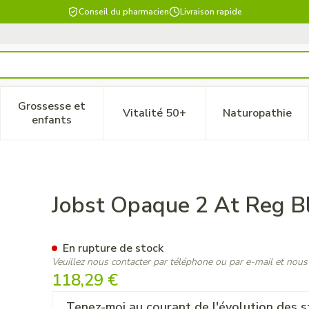
Conseil du pharmacien
Livraison rapide
Grossesse et
Vitalité 50+
Naturopathie
 catégorie Beauté, soins et hygiène
le sous-menu pour la catégorie Régime, alimentation & vitam
Afficher le sous-menu pour la catégorie Grossesse
Afficher le sous-menu pour la 
Afficher 
enfants
v Piece
Jobst Opaque 2 At Reg Bl
En rupture de stock
Veuillez nous contacter par téléphone ou par e-mail et nous
118,29 €
Tenez-moi au courant de l'évolution des s