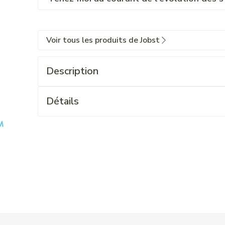
Voir tous les produits de Jobst
Description
Détails
 l'aide de la touche de tabulation. Vous pouvez sauter le carrouse
ation en carrousel