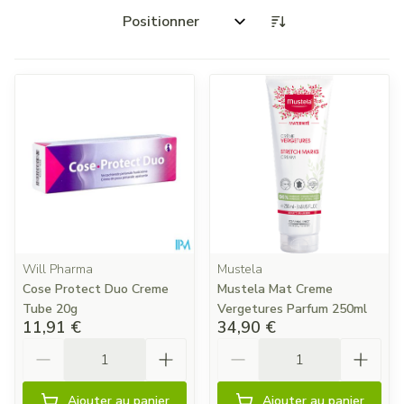
Trier par:
Will Pharma
Mustela
Cose Protect Duo Creme
Mustela Mat Creme
Tube 20g
Vergetures Parfum 250ml
11,91 €
34,90 €
Quantité
Quantité
Ajouter au panier
Ajouter au panier