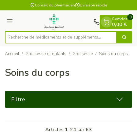
Diapositive 1 de 1
Aller au contenu
Conseil du pharmacien
Livraison rapide
0
0 articles
Menu
0,00 €
Recherche de médicaments et de supplé
Cherch
Rechercher
Accueil
/
Grossesse et enfants
/
Grossesse
/
Soins du corps
Soins du corps
Filtre
Articles
1
-
24
sur
63