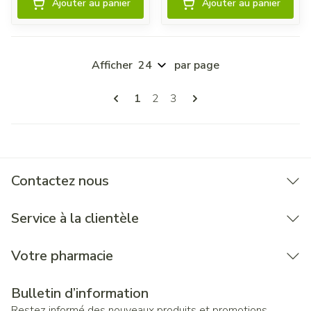
Ajouter au panier
Ajouter au panier
Afficher
par page
Pages
Vous lisez actuellement la page
Page
Page
1
2
3
Contactez nous
Service à la clientèle
Votre pharmacie
Bulletin d’information
Restez informé des nouveaux produits et promotions