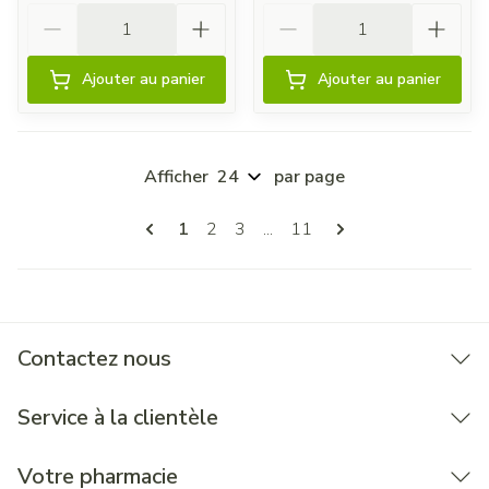
Quantité
Quantité
Ajouter au panier
Ajouter au panier
Afficher
par page
Pages
Vous lisez actuellement la page
Page
Page
Page
1
2
3
...
11
Contactez nous
Service à la clientèle
Votre pharmacie