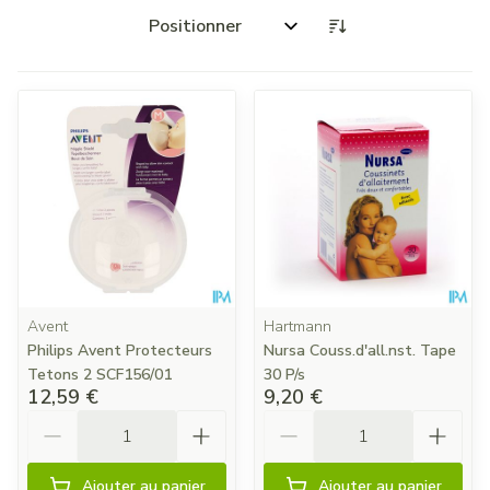
Trier par:
Avent
Hartmann
Philips Avent Protecteurs
Nursa Couss.d'all.nst. Tape
Tetons 2 SCF156/01
30 P/s
12,59 €
9,20 €
Quantité
Quantité
Ajouter au panier
Ajouter au panier