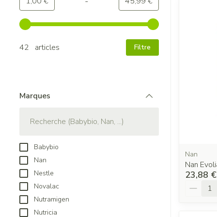
-
Valeur minimale
Valeur maximale
1,00 €
45,99 €
Utilisez les touches fléchées gauche et droite pour ajuster
42 articles
Filtre
Marques
filter
Babybio
Nan
Nan
Nan Evol
Nestle
23,88 €
Quantit
Novalac
Nutramigen
Nutricia