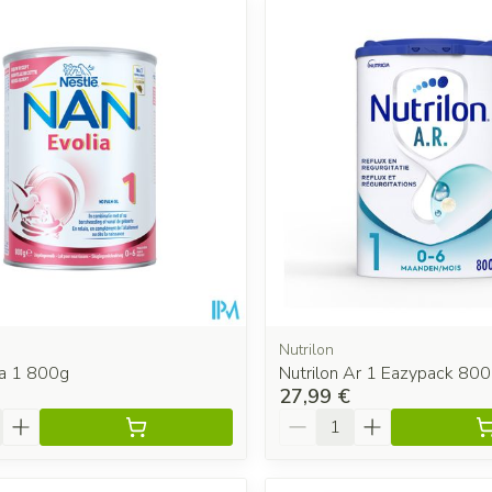
 les valeurs minimales et maximales du prix.
Nutrilon
ia 1 800g
Nutrilon Ar 1 Eazypack 80
27,99 €
é
Quantité