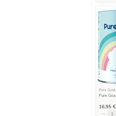
Pure Goat
Pure Goat
16,95 €
Quantit