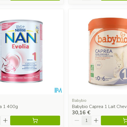
Babybio
ia 1 400g
Babybio Caprea 1 Lait Che
30,16 €
é
Quantité