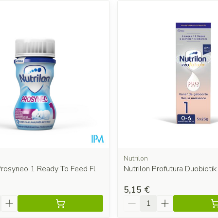
Nutrilon
Prosyneo 1 Ready To Feed Fl
Nutrilon Profutura Duobioti
5,15 €
é
Quantité