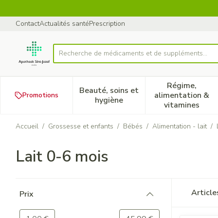
Aller au contenu
Diapositive 1 de 1
Contact
Actualités santé
Prescription
Recherche de médicaments et d
Rechercher
Régime,
Beauté, soins et
alimentation &
Promotions
Afficher le sous-menu pour la
Afficher 
hygiène
vitamines
Accueil
/
Grossesse et enfants
/
Bébés
/
Alimentation - lait
/
Lait 0-6 mois
Passer à la liste des produits
Articl
Prix
filter