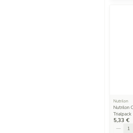
Nutrilon
Nutrilon 
Trialpac
5,33 €
Quantit