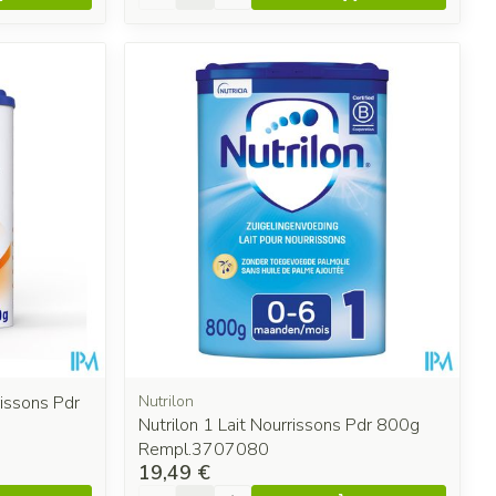
issons Pdr
Nutrilon
Nutrilon 1 Lait Nourrissons Pdr 800g
Rempl.3707080
19,49 €
Quantité