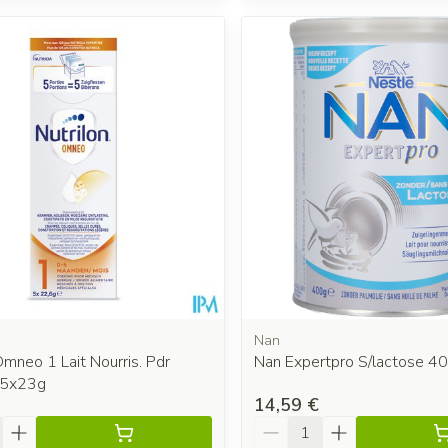
Nan
Omneo 1 Lait Nourris. Pdr
Nan Expertpro S/lactose 4
k 5x23g
14,59 €
é
Quantité