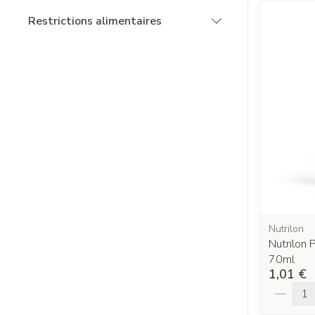
Restrictions alimentaires
filter
Nutrilon
Nutrilon 
70ml
1,01 €
Quantit