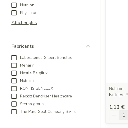
Nutrilon
Physiolac
Afficher plus
Fabricants
filter
Laboratoires Gilbert Benelux
Menarini
Nestle Belgilux
Nutricia
RONTIS BENELUX
Nutrilon
Nutrilon
Reckitt Benckiser Healthcare
Sterop group
1,13 €
The Pure Goat Company B.v. I.o.
Quantit