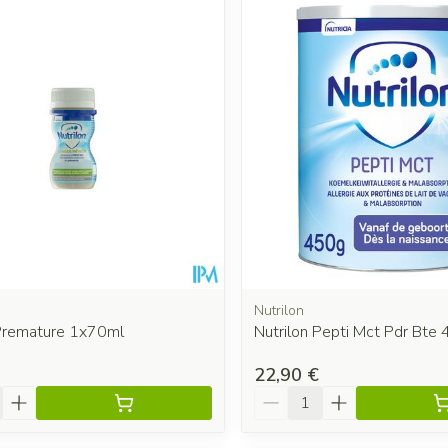
Nutrilon
 Premature 1x70ml
Nutrilon Pepti Mct Pdr Bte
22,90 €
é
Quantité