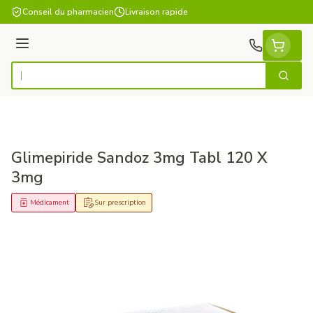
Aller au contenu
Conseil du pharmacien
Livraison rapide
Menu
Cherch
Rechercher
Glimepiride Sandoz 3mg Tabl 120 X
3mg
Médicament
Sur prescription