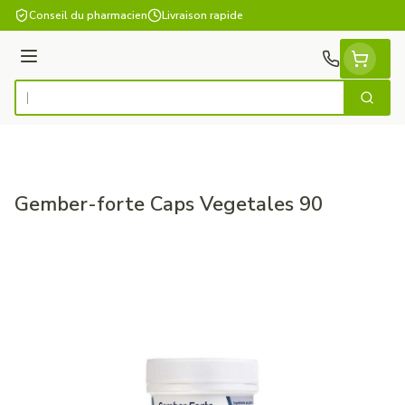
Aller au contenu
Conseil du pharmacien
Livraison rapide
Menu
Cherch
Rechercher
Gember-forte Caps Vegetales 90