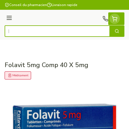
Aller au contenu
Conseil du pharmacien
Livraison rapide
Menu
Cherch
Rechercher
Folavit 5mg Comp 40 X 5mg
Médicament