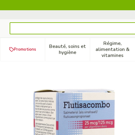
Aller au contenu
Rechercher
Régime,
Beauté, soins et
alimentation &
Promotions
Afficher le sous-menu pour la
Afficher 
hygiène
vitamines
Flutisacombo 25Mcg/125Mc