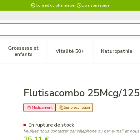
Conseil du pharmacien
Livraison rapide
Grossesse et
Vitalité 50+
Naturopathie
 catégorie Beauté, soins et hygiène
le sous-menu pour la catégorie Régime, alimentation & vitam
Afficher le sous-menu pour la catégorie Grossesse
Afficher le sous-menu pour la 
Afficher 
enfants
g Aerosol 120D
Flutisacombo 25Mcg/12
Médicament
Sur prescription
En rupture de stock
Veuillez nous contacter par téléphone ou par e-mail et nous
25,11 €