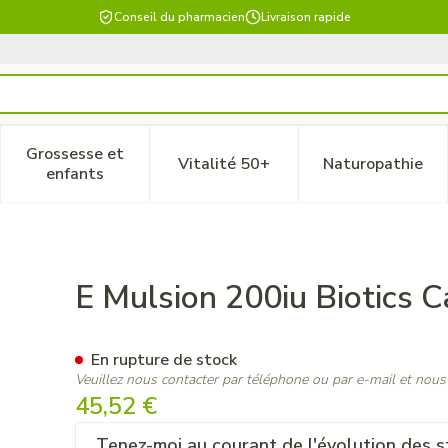
Conseil du pharmacien
Livraison rapide
Grossesse et
Vitalité 50+
Naturopathie
 catégorie Beauté, soins et hygiène
le sous-menu pour la catégorie Régime, alimentation & vitam
Afficher le sous-menu pour la catégorie Grossesse
Afficher le sous-menu pour la 
Afficher 
enfants
s 90
E Mulsion 200iu Biotics 
En rupture de stock
Veuillez nous contacter par téléphone ou par e-mail et nous
45,52 €
Tenez-moi au courant de l'évolution des s