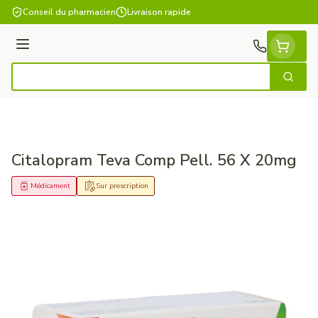
Aller au contenu
Conseil du pharmacien
Livraison rapide
Menu
Cherch
Rechercher
Citalopram Teva Comp Pell. 56 X 20mg
Médicament
Sur prescription