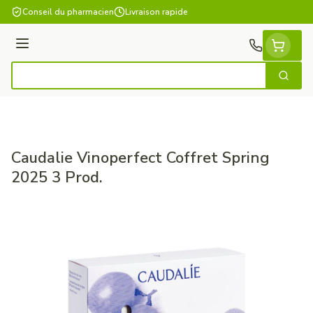
Aller au contenu
Conseil du pharmacien
Livraison rapide
Menu
Cherch
Rechercher
Caudalie Vinoperfect Coffret Spring
2025 3 Prod.