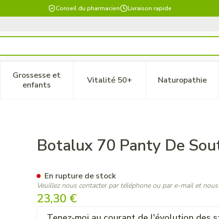
Conseil du pharmacien
Livraison rapide
Grossesse et
Vitalité 50+
Naturopathie
 catégorie Beauté, soins et hygiène
le sous-menu pour la catégorie Régime, alimentation & vitam
Afficher le sous-menu pour la catégorie Grossesse
Afficher le sous-menu pour la 
Afficher 
enfants
en Nero Opaque N2
Botalux 70 Panty De Sou
En rupture de stock
Veuillez nous contacter par téléphone ou par e-mail et nous
23,30 €
Tenez-moi au courant de l'évolution des s