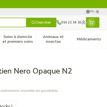
FR
Passer
Langues
Chercher
014 21 14 16
Menu client
Soins à domicile
Animaux et
Médicaments
ines
 et enfants
catégorie Vitalité 50+
le sous-menu pour la catégorie Naturopathie
Afficher le sous-menu pour la catégorie Soins à do
Afficher le sous-menu pour la
Afficher 
et premiers soins
insectes
tien Nero Opaque N2
 examinerons ensemble les possibilités.
tocks !