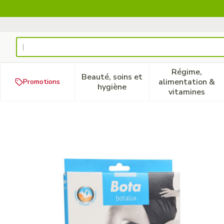
Aller au contenu
Rechercher
Régime,
Beauté, soins et
alimentation &
Promotions
Afficher le sous-menu pour la
Afficher 
hygiène
vitamines
Botalux 70 Panty De Souti