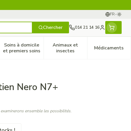
FR
Passer
Langues
Chercher
014 21 14 16
Menu client
Soins à domicile
Animaux et
Médicaments
ines
 et enfants
catégorie Vitalité 50+
le sous-menu pour la catégorie Naturopathie
Afficher le sous-menu pour la catégorie Soins à do
Afficher le sous-menu pour la
Afficher 
et premiers soins
insectes
tien Nero N7+
 examinerons ensemble les possibilités.
tocks !