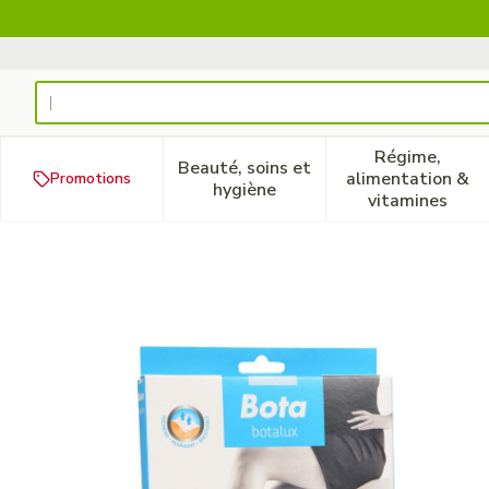
Aller au contenu
Rechercher
Régime,
Beauté, soins et
alimentation &
Promotions
Afficher le sous-menu pour la
Afficher 
hygiène
vitamines
Botalux 70 Panty De Soutie