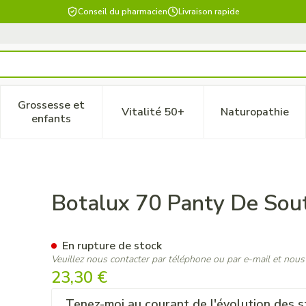
Conseil du pharmacien
Livraison rapide
Grossesse et
Vitalité 50+
Naturopathie
 catégorie Beauté, soins et hygiène
le sous-menu pour la catégorie Régime, alimentation & vitam
Afficher le sous-menu pour la catégorie Grossesse
Afficher le sous-menu pour la 
Afficher 
enfants
n Nero N7+
Botalux 70 Panty De Sou
En rupture de stock
Veuillez nous contacter par téléphone ou par e-mail et nous
23,30 €
Tenez-moi au courant de l'évolution des s