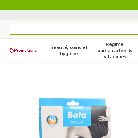
Aller au contenu
Rechercher
Régime,
Beauté, soins et
alimentation &
Promotions
Afficher le sous-menu pour la
Afficher 
hygiène
vitamines
Botalux 40 Panty De Soutie