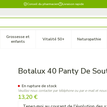
Conseil du pharmacien
Livraison rapide
Grossesse et
Vitalité 50+
Naturopathie
 catégorie Beauté, soins et hygiène
le sous-menu pour la catégorie Régime, alimentation & vitam
Afficher le sous-menu pour la catégorie Grossesse
Afficher le sous-menu pour la 
Afficher 
enfants
n Nero N3
Botalux 40 Panty De Sou
En rupture de stock
Veuillez nous contacter par téléphone ou par e-mail et nous
13,20 €
Tenez-moi au courant de l'évolution des s