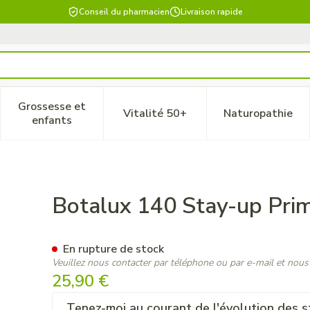
Conseil du pharmacien
Livraison rapide
Grossesse et
Vitalité 50+
Naturopathie
 catégorie Beauté, soins et hygiène
le sous-menu pour la catégorie Régime, alimentation & vitam
Afficher le sous-menu pour la catégorie Grossesse
Afficher le sous-menu pour la 
Afficher 
enfants
era N3
Botalux 140 Stay-up Pri
En rupture de stock
Veuillez nous contacter par téléphone ou par e-mail et nous
25,90 €
Tenez-moi au courant de l'évolution des s