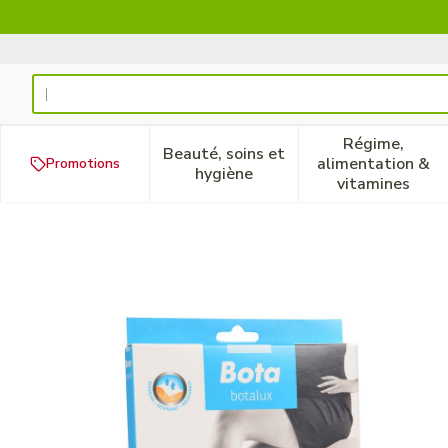
Aller au contenu
Rechercher
Régime,
Beauté, soins et
alimentation &
Promotions
Afficher le sous-menu pour la
Afficher 
hygiène
vitamines
Botalux 140 Stay-up Primav