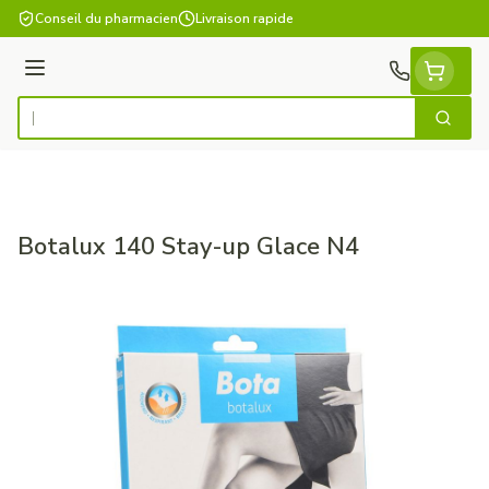
Aller au contenu
Conseil du pharmacien
Livraison rapide
Menu
Cherch
Rechercher
Botalux 140 Stay-up Glace N4