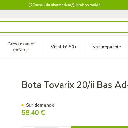
Conseil du pharmacien
Livraison rapide
Grossesse et
Vitalité 50+
Naturopathie
 catégorie Beauté, soins et hygiène
le sous-menu pour la catégorie Régime, alimentation & vitam
Afficher le sous-menu pour la catégorie Grossesse
Afficher le sous-menu pour la 
Afficher 
enfants
 Natur Large
Bota Tovarix 20/ii Bas A
Sur demande
58,40 €