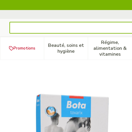
Aller au contenu
Rechercher
Régime,
Beauté, soins et
alimentation &
Promotions
Afficher le sous-menu pour la
Afficher 
hygiène
vitamines
Bota Tovarix 20/ii Bas Ad-p