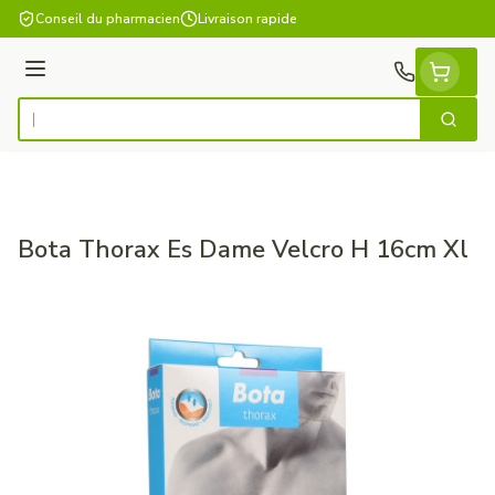
Aller au contenu
Conseil du pharmacien
Livraison rapide
Menu
Cherch
Rechercher
Bota Thorax Es Dame Velcro H 16cm Xl