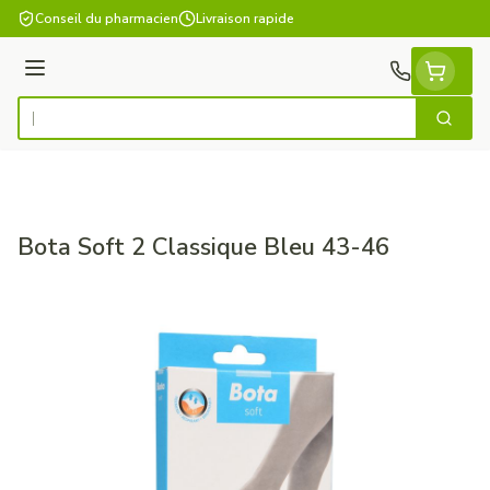
Aller au contenu
Conseil du pharmacien
Livraison rapide
Menu
Cherch
Rechercher
Bota Soft 2 Classique Bleu 43-46