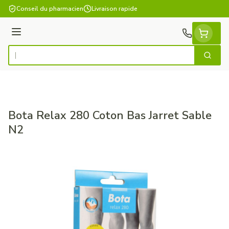
Aller au contenu
Conseil du pharmacien
Livraison rapide
Menu
Cherch
Rechercher
Bota Relax 280 Coton Bas Jarret Sable
N2