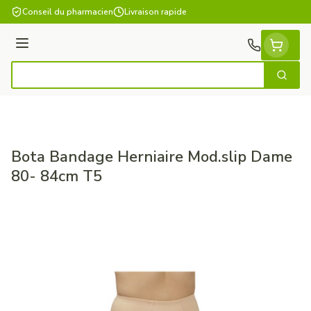
Aller au contenu
Conseil du pharmacien
Livraison rapide
Menu
Cherch
Rechercher
Bota Bandage Herniaire Mod.slip Dame
80- 84cm T5