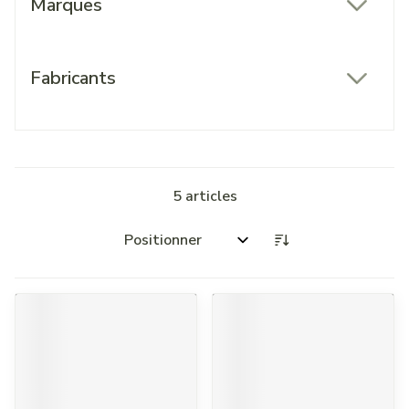
Marques
filter
Fabricants
filter
5
articles
Trier par: